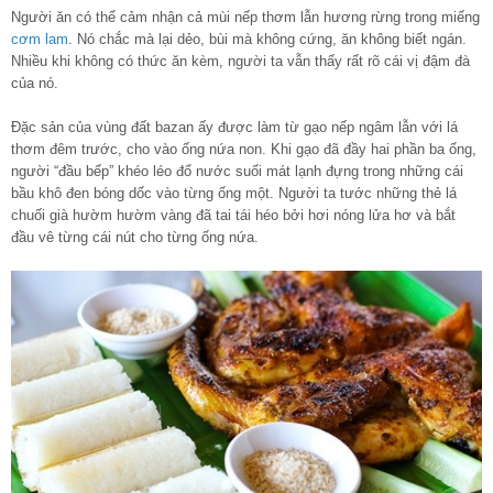
Người ăn có thể cảm nhận cả mùi nếp thơm lẫn hương rừng trong miếng
cơm lam
. Nó chắc mà lại dẻo, bùi mà không cứng, ăn không biết ngán.
Nhiều khi không có thức ăn kèm, người ta vẫn thấy rất rõ cái vị đậm đà
của nó.
Đặc sản của vùng đất bazan ấy được làm từ gạo nếp ngâm lẫn với lá
thơm đêm trước, cho vào ống nứa non. Khi gạo đã đầy hai phần ba ống,
người “đầu bếp” khéo léo đổ nước suối mát lạnh đựng trong những cái
bầu khô đen bóng dốc vào từng ống một. Người ta tước những thẻ lá
chuối già hườm hườm vàng đã tai tái héo bởi hơi nóng lửa hơ và bắt
đầu vê từng cái nút cho từng ống nứa.