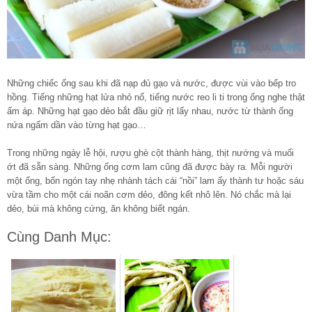
Những chiếc ống sau khi đã nạp đủ gạo và nước, được vùi vào bếp tro
hồng. Tiếng những hạt lửa nhỏ nổ, tiếng nước reo li ti trong ống nghe thật
ấm áp. Những hạt gạo dẻo bắt đầu giữ rịt lấy nhau, nước từ thành ống
nứa ngấm dần vào từng hạt gạo…
Trong những ngày lễ hội, rượu ghè cột thành hàng, thịt nướng và muối
ớt đã sẵn sàng. Những ống cơm lam cũng đã được bày ra. Mỗi người
một ống, bốn ngón tay nhẹ nhành tách cái “nồi” lam ấy thành tư hoặc sáu
vừa tầm cho một cái noãn cơm dẻo, đông kết nhô lên. Nó chắc mà lại
dẻo, bùi mà không cứng, ăn không biết ngán.
Cùng Danh Mục: