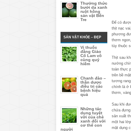
Thưởng thức
bưởi da xanh
ruột hồng
sản vật Bến
Tre
Để có được 
thịt nạc va
phương được
SẢN VẬT KHỎE – ĐẸP
thơm ngon,
tùy thuộc s
Vị thuốc
đắng Giảo
Cổ Lam vô
Thịt sau kh
cùng quý
nướng chín
hiếm
toàn thực 
trên bề mặ
Chanh đào –
tương rang
thần dược
điều trị các
chính là ở 
bệnh hiệu
thơm, vàng
quả
Sau khi đư
Những tác
chứa đựng 
dụng tuyệt
sản xuất t
vời của chè
xanh đối với
một hai lớp,
cơ thể con
mặt dụng c
người