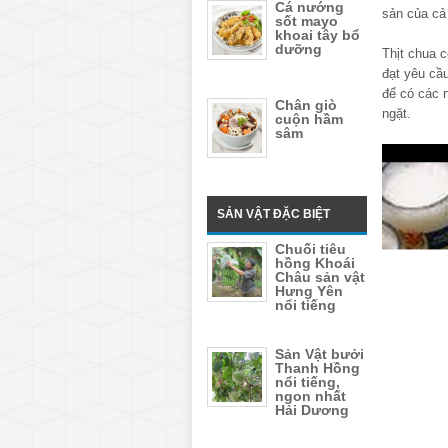
Cá nướng
sản của cả
sốt mayo
khoai tây bổ
dưỡng
Thịt chua 
đạt yêu cầu
để có các n
Chân giò
ngặt.
cuộn hầm
sâm
SẢN VẬT ĐẶC BIỆT
Chuối tiêu
hồng Khoái
Châu sản vật
Hưng Yên
nổi tiếng
Sản Vật bưởi
Thanh Hồng
nổi tiếng,
ngon nhất
Hải Dương