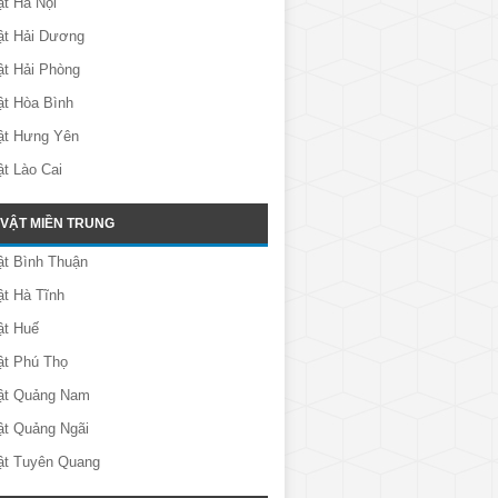
t Hà Nội
ật Hải Dương
ật Hải Phòng
ật Hòa Bình
ật Hưng Yên
t Lào Cai
 VẬT MIỀN TRUNG
ật Bình Thuận
t Hà Tĩnh
ật Huế
ật Phú Thọ
ật Quảng Nam
ật Quảng Ngãi
ật Tuyên Quang