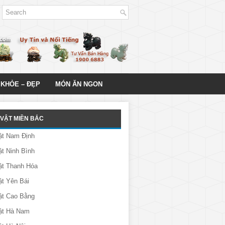
 KHỎE – ĐẸP
MÓN ĂN NGON
VẬT MIỀN BẮC
ật Nam Định
t Ninh Bình
ật Thanh Hóa
t Yên Bái
ật Cao Bằng
ật Hà Nam