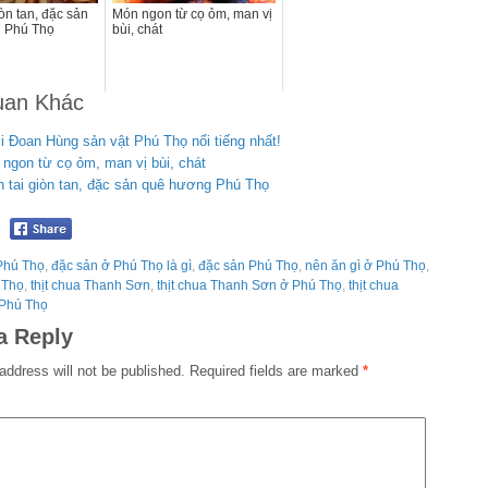
òn tan, đặc sản
Món ngon từ cọ ỏm, man vị
 Phú Thọ
bùi, chát
uan Khác
 Đoan Hùng sản vật Phú Thọ nổi tiếng nhất!
ngon từ cọ ỏm, man vị bùi, chát
 tai giòn tan, đặc sản quê hương Phú Thọ
 Phú Thọ
,
đặc sản ở Phú Thọ là gì
,
đặc sản Phú Thọ
,
nên ăn gì ở Phú Thọ
,
 Thọ
,
thịt chua Thanh Sơn
,
thịt chua Thanh Sơn ở Phú Thọ
,
thịt chua
Phú Thọ
a Reply
address will not be published.
Required fields are marked
*