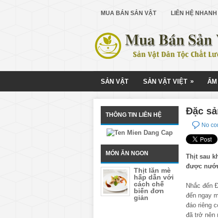
MUA BÁN SẢN VẬT
LIÊN HỆ NHANH
»
SẢN VẬT
SẢN VẬT VIỆT
ẨM
Đặc sả
THÔNG TIN LIÊN HỆ
No c
MÓN ĂN NGON
Thịt sau k
được nướn
Thịt lăn mè
hấp dẫn với
cách chế
Nhắc đến Đ
biến đơn
đến ngay m
giản
đáo riêng 
đã trở nên