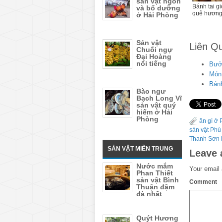
sản vật ngon
Bánh tai gi
và bổ dưỡng
quê hương
ở Hải Phòng
Sản vật
Liên Q
Chuối ngự
Đại Hoàng
nổi tiếng
Bưởi
Món 
Bánh
Bào ngư
Bạch Long Vĩ
sản vật quý
hiếm ở Hải
Phòng
ăn gì ở
sản vật Phú
Thanh Sơn 
SẢN VẬT MIỀN TRUNG
Leave 
Nước mắm
Your email 
Phan Thiết
sản vật Bình
Comment
Thuận đậm
đà nhất
Quýt Hương