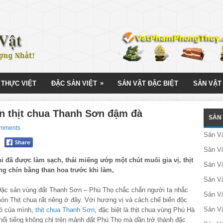
»
 THỰC VIỆT
ĐẶC SẢN VIỆT
SẢN VẬT ĐẶC BIỆT
SẢN VẬT
n thịt chua Thanh Sơn đậm đà
SẢN 
omments
Sản V
Sản Vậ
hi đã được làm sạch, thái miếng ướp một chút muối gia vị, thịt
Sản V
g chín bằng than hoa trước khi làm,
Sản Vậ
ặc sản vùng đất Thanh Sơn – Phú Thọ chắc chắn người ta nhắc
Sản V
ón Thịt chua rất riêng ở đây. Với hương vị và cách chế biến độc
Sản V
có của mình,
thịt chua Thanh Sơn
, đặc biệt là thịt chua vùng Phú Hà
 nổi tiếng không chỉ trên mảnh đất Phú Thọ mà dần trở thành đặc