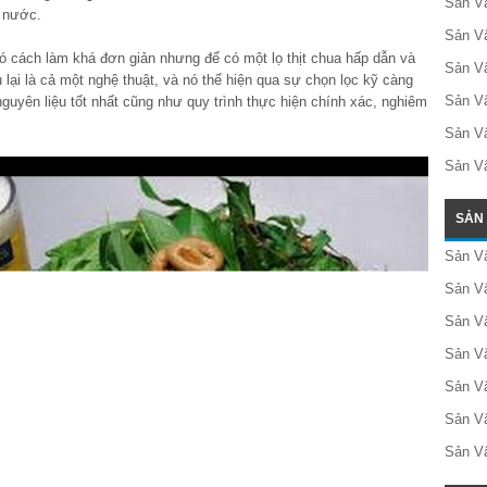
Sản Vậ
 nước.
Sản V
có cách làm khá đơn giản nhưng để có một lọ thịt chua hấp dẫn và
Sản V
 lại là cả một nghệ thuật, và nó thể hiện qua sự chọn lọc kỹ càng
Sản V
guyên liệu tốt nhất cũng như quy trình thực hiện chính xác, nghiêm
Sản V
Sản Vậ
SẢN
Sản V
Sản Vậ
Sản V
Sản V
Sản V
Sản V
Sản V