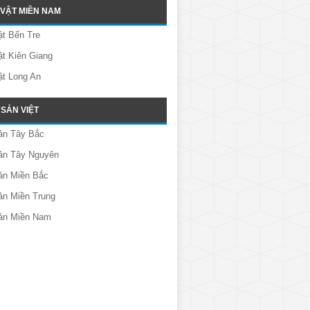
 VẬT MIỀN NAM
t Bến Tre
t Kiên Giang
ật Long An
SẢN VIỆT
ản Tây Bắc
ản Tây Nguyên
ản Miền Bắc
ản Miền Trung
ản Miền Nam