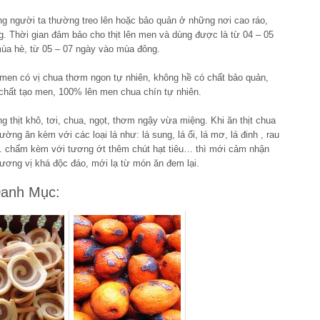
ng người ta thường treo lên hoặc bảo quản ở những nơi cao ráo,
g. Thời gian đảm bảo cho thịt lên men và dùng được là từ 04 – 05
ùa hè, từ 05 – 07 ngày vào mùa đông.
n men có vị chua thơm ngon tự nhiên, không hề có chất bảo quản,
chất tạo men, 100% lên men chua chín tự nhiên.
g thịt khô, tơi, chua, ngọt, thơm ngậy vừa miệng. Khi ăn thịt chua
ường ăn kèm với các loại lá như: lá sung, lá ổi, lá mơ, lá đinh , rau
 chấm kèm với tương ớt thêm chút hạt tiêu… thì mới cảm nhận
ương vị khá độc đáo, mới lạ từ món ăn đem lại.
anh Mục: