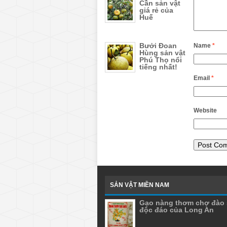
Cần sản vật
giá rẻ của
Huế
Bưởi Đoan
Name
*
Hùng sản vật
Phú Thọ nổi
tiếng nhất!
Email
*
Website
SẢN VẬT MIỀN NAM
Gạo nàng thơm chợ đào 
độc đáo của Long An