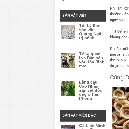
Khi làm xo
thoáng đãn
SẢN VẬT VIỆT
ngày vào m
Tỏi Lý Sơn
sản vật
Thịt để lê
Quảng Ngãi
không cho 
trị bệnh
Khi ăn miến
Tổng quan
người ta th
lợn Bản sản
thơm .v.v…
vật Hòa Bình
được hết h
mới
Cùng D
Làng cau
Cao Nhân
sản vật độc
đáo ở Hải
Phòng
SẢN VẬT MIỀN BẮC
Gà Liên Minh