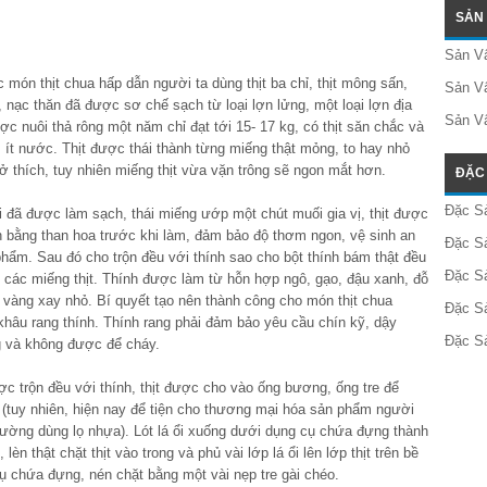
SẢN
Sản Vậ
món thịt chua hấp dẫn người ta dùng thịt ba chỉ, thịt mông sấn,
Sản Vậ
i, nạc thăn đã được sơ chế sạch từ loại lợn lửng, một loại lợn địa
Sản V
 nuôi thả rông một năm chỉ đạt tới 15- 17 kg, có thịt săn chắc và
 ít nước. Thịt được thái thành từng miếng thật mỏng, to hay nhỏ
ở thích, tuy nhiên miếng thịt vừa vặn trông sẽ ngon mắt hơn.
ĐẶC 
Đặc S
i đã được làm sạch, thái miếng ướp một chút muối gia vị, thịt được
 bằng than hoa trước khi làm, đảm bảo độ thơm ngon, vệ sinh an
Đặc S
phẩm. Sau đó cho trộn đều với thính sao cho bột thính bám thật đều
Đặc S
t các miếng thịt. Thính được làm từ hỗn hợp ngô, gạo, đậu xanh, đỗ
 vàng xay nhỏ. Bí quyết tạo nên thành công cho món thịt chua
Đặc S
khâu rang thính. Thính rang phải đảm bảo yêu cầu chín kỹ, dậy
Đặc S
 và không được để cháy.
ợc trộn đều với thính, thịt được cho vào ống bương, ống tre để
(tuy nhiên, hiện nay để tiện cho thương mại hóa sản phẩm người
hường dùng lọ nhựa). Lót lá ổi xuống dưới dụng cụ chứa đựng thành
 lèn thật chặt thịt vào trong và phủ vài lớp lá ổi lên lớp thịt trên bề
ụ chứa đựng, nén chặt bằng một vài nẹp tre gài chéo.