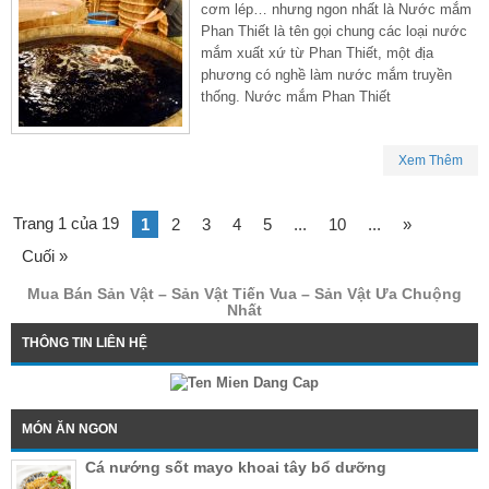
cơm lép… nhưng ngon nhất là Nước mắm
Phan Thiết là tên gọi chung các loại nước
mắm xuất xứ từ Phan Thiết, một địa
phương có nghề làm nước mắm truyền
thống. Nước mắm Phan Thiết
Xem Thêm
Trang 1 của 19
1
2
3
4
5
...
10
...
»
Cuối »
Mua Bán Sản Vật – Sản Vật Tiến Vua – Sản Vật Ưa Chuộng
Nhất
THÔNG TIN LIÊN HỆ
MÓN ĂN NGON
Cá nướng sốt mayo khoai tây bổ dưỡng