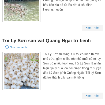
Hương, còn gọi là vịt suối, là một giống vịt
bầu bản địa có từ lâu đời ở xã Minh
Hương, huyện
Xem Thêm
Tỏi Lý Sơn sản vật Quảng Ngãi trị bệnh
No comments
Tỏi Lý Sơn thường: Củ tỏi có kích thước
nhỏ vừa, gồm nhiều tép nhỏ (mỗi củ tỏi Lý
Sơn có nhiều tép hơn, Tỏi Lý Sơn là nhãn
hiệu địa lý của loại tỏi được trồng ở huyện
đảo Lý Sơn (tỉnh Quảng Ngãi). Tỏi Lý Sơn
đã trở thành đặc sản nổi tiếng
Xem Thêm