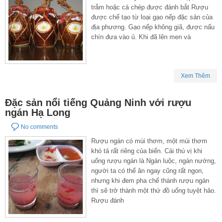
trắm hoặc cá chép được đánh bắt Rượu
được chế tạo từ loại gạo nếp đặc sản của
địa phương. Gạo nếp không giã, được nấu
chín đưa vào ủ. Khi đã lên men và
Xem Thêm
Đặc sản nổi tiếng Quảng Ninh với rượu
ngán Hạ Long
No comments
Rượu ngán có mùi thơm, một mùi thơm
khó tả rất riêng của biển. Cái thú vị khi
uống rượu ngán là Ngán luộc, ngán nướng,
người ta có thể ăn ngay cũng rất ngon,
nhưng khi đem pha chế thành rượu ngán
thì sẽ trở thành một thứ đồ uống tuyệt hảo.
Rượu đánh