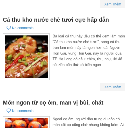
Xem Thêm
Cá thu kho nước chè tươi cực hấp dẫn
No comments
Ba loại cá thu này đều có thể đem làm món
“Cá thu kho nước chè tươi”, song cá thu
tròn làm món này là ngon hơn cả. Người
Hòn Gai, vùng Hòn Gai, nay là người của
TP Hạ Long có câu: chim, thu, nhụ, đé để
nói đến bốn thứ cá biển ngon
Xem Thêm
Món ngon từ cọ ỏm, man vị bùi, chát
No comments
Ngoài cọ ỏm, người dân trung du còn có
món xôi cọ cũng nhớ nhung không kém. Ai