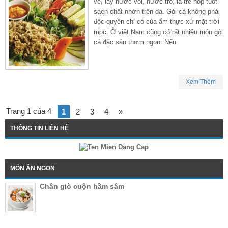
về, lấy nước vôi, nước tro, lá tre hóp tuốt
sạch chất nhờn trên da. Gỏi cá không phải
độc quyền chỉ có của ẩm thực xứ mặt trời
mọc. Ở việt Nam cũng có rất nhiều món gỏi
cá đặc sản thơm ngon. Nếu
Xem Thêm
Trang 1 của 4
1
2
3
4
»
THÔNG TIN LIÊN HỆ
MÓN ĂN NGON
Chân giò cuộn hầm sâm