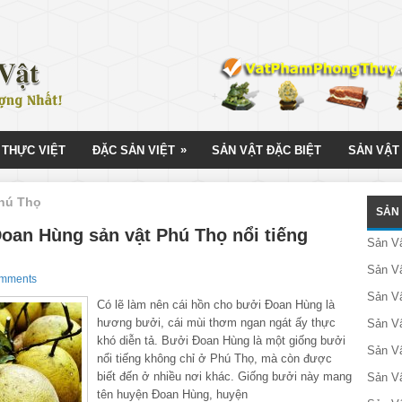
»
 THỰC VIỆT
ĐẶC SẢN VIỆT
SẢN VẬT ĐẶC BIỆT
SẢN VẬT
Phú Thọ
SẢN 
oan Hùng sản vật Phú Thọ nổi tiếng
Sản V
Sản Vậ
omments
Sản V
Có lẽ làm nên cái hồn cho bưởi Đoan Hùng là
hương bưởi, cái mùi thơm ngan ngát ấy thực
Sản Vậ
khó diễn tả. Bưởi Đoan Hùng là một giống bưởi
Sản V
nổi tiếng không chỉ ở Phú Thọ, mà còn được
biết đến ở nhiều nơi khác. Giống bưởi này mang
Sản V
tên huyện Đoan Hùng, huyện