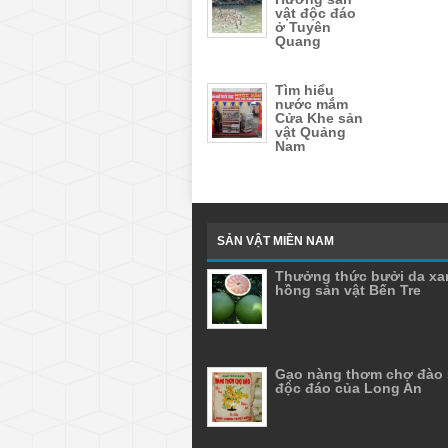
vật độc đáo
ở Tuyên
Quang
Tìm hiểu
nước mắm
Cửa Khe sản
vật Quảng
Nam
SẢN VẬT MIỀN NAM
Thưởng thức bưởi da xa
hồng sản vật Bến Tre
Gạo nàng thơm chợ đào 
độc đáo của Long An