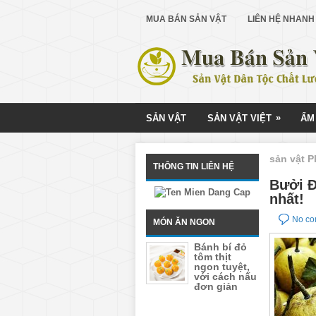
MUA BÁN SẢN VẬT
LIÊN HỆ NHANH
»
SẢN VẬT
SẢN VẬT VIỆT
ẨM
sản vật 
THÔNG TIN LIÊN HỆ
Bưởi Đ
nhất!
No c
MÓN ĂN NGON
Bánh bí đỏ
tôm thịt
ngon tuyệt,
với cách nấu
đơn giản