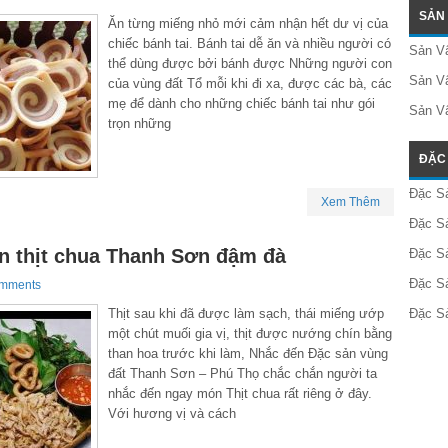
SẢN
Ăn từng miếng nhỏ mới cảm nhận hết dư vị của
chiếc bánh tai. Bánh tai dễ ăn và nhiều người có
Sản Vậ
thể dùng được bởi bánh được Những người con
Sản Vậ
của vùng đất Tổ mỗi khi đi xa, được các bà, các
mẹ để dành cho những chiếc bánh tai như gói
Sản V
trọn những
ĐẶC 
Đặc S
Xem Thêm
Đặc S
n thịt chua Thanh Sơn đậm đà
Đặc S
Đặc S
omments
Thịt sau khi đã được làm sạch, thái miếng ướp
Đặc S
một chút muối gia vị, thịt được nướng chín bằng
than hoa trước khi làm, Nhắc đến Đặc sản vùng
đất Thanh Sơn – Phú Thọ chắc chắn người ta
nhắc đến ngay món Thịt chua rất riêng ở đây.
Với hương vị và cách