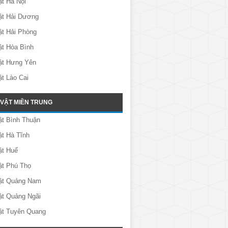
t Hà Nội
ật Hải Dương
ật Hải Phòng
ật Hòa Bình
ật Hưng Yên
t Lào Cai
 VẬT MIỀN TRUNG
ật Bình Thuận
t Hà Tĩnh
ật Huế
ật Phú Thọ
ật Quảng Nam
ật Quảng Ngãi
ật Tuyên Quang