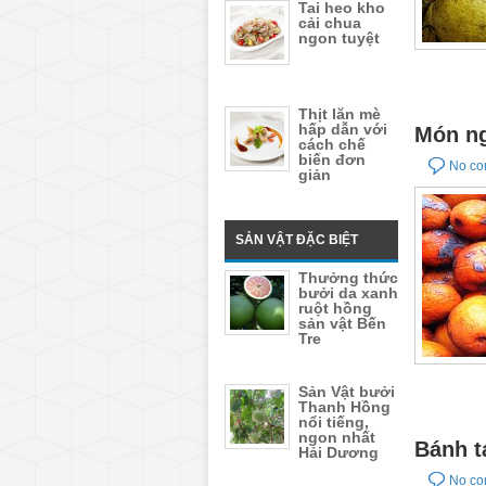
Tai heo kho
cải chua
ngon tuyệt
Thịt lăn mè
hấp dẫn với
Món ng
cách chế
biến đơn
No c
giản
SẢN VẬT ĐẶC BIỆT
Thưởng thức
bưởi da xanh
ruột hồng
sản vật Bến
Tre
Sản Vật bưởi
Thanh Hồng
nổi tiếng,
ngon nhất
Bánh t
Hải Dương
No c