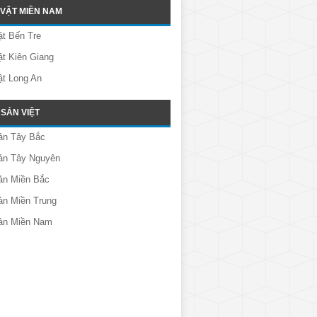
 VẬT MIỀN NAM
t Bến Tre
t Kiên Giang
ật Long An
SẢN VIỆT
ản Tây Bắc
ản Tây Nguyên
ản Miền Bắc
ản Miền Trung
ản Miền Nam