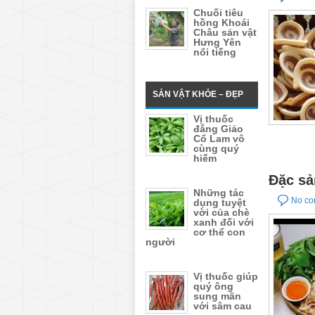
Chuối tiêu
hồng Khoái
Châu sản vật
Hưng Yên
nổi tiếng
SẢN VẬT KHỎE – ĐẸP
Vị thuốc
đắng Giảo
Cổ Lam vô
cùng quý
hiếm
Đặc sả
Những tác
No c
dụng tuyệt
vời của chè
xanh đối với
cơ thể con
người
Vị thuốc giúp
quý ông
sung mãn
với sâm cau