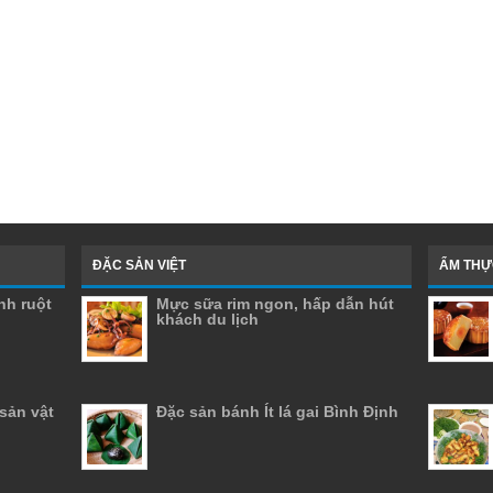
ĐẶC SẢN VIỆT
ẨM THỰ
nh ruột
Mực sữa rim ngon, hấp dẫn hút
khách du lịch
sản vật
Đặc sản bánh Ít lá gai Bình Định