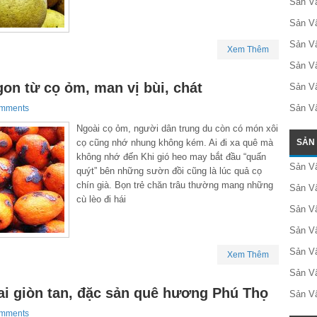
Sản Vậ
Sản V
Sản V
Xem Thêm
Sản V
on từ cọ ỏm, man vị bùi, chát
Sản V
Sản Vậ
omments
Ngoài cọ ỏm, người dân trung du còn có món xôi
cọ cũng nhớ nhung không kém. Ai đi xa quê mà
SẢN
không nhớ đến Khi gió heo may bắt đầu “quấn
Sản V
quýt” bên những sườn đồi cũng là lúc quả cọ
chín già. Bọn trẻ chăn trâu thường mang những
Sản Vậ
cù lèo đi hái
Sản V
Sản V
Sản V
Xem Thêm
Sản V
ai giòn tan, đặc sản quê hương Phú Thọ
Sản V
omments