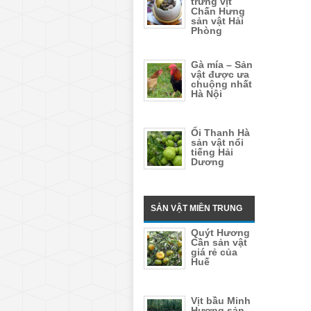
trứng vịt
Chấn Hưng
sản vật Hải
Phòng
Gà mía – Sản
vật được ưa
chuộng nhất
Hà Nội
Ổi Thanh Hà
sản vật nổi
tiếng Hải
Dương
SẢN VẬT MIỀN TRUNG
Quýt Hương
Cần sản vật
giá rẻ của
Huế
Vịt bầu Minh
Hương sản