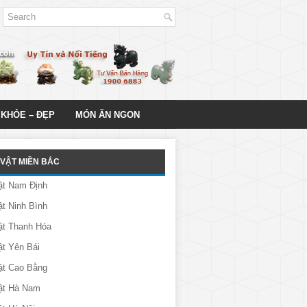
 KHỎE – ĐẸP
MÓN ĂN NGON
VẬT MIỀN BẮC
ật Nam Định
t Ninh Bình
ật Thanh Hóa
t Yên Bái
ật Cao Bằng
ật Hà Nam