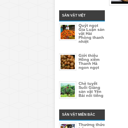
SẢN VẬT VIỆT
Quýt ngọt
Gia Luận sản
vật Hải
Phòng thanh
nhiệt
Giới thiệu
Hồng xiêm
Thanh Hà
ngon ngọt
Chè tuyết
Suối Giàng
sản vật Yên
Bái nổi tiếng
SẢN VẬT MIỀN BẮC
Thưởng thức