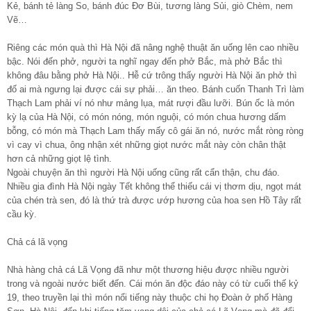
Kẻ, bánh tẻ làng So, bánh đúc Đơ Bùi, tương làng Sủi, giò Chèm, nem
Vẽ…
Riêng các món quà thì Hà Nội đã nâng nghệ thuật ăn uống lên cao nhiều
bậc. Nói đến phở, người ta nghĩ ngay đến phở Bắc, mà phở Bắc thì
không đâu bằng phở Hà Nội.. Hễ cứ trông thấy người Hà Nội ăn phở thì
đố ai mà ngưng lại được cái sự phải… ăn theo. Bánh cuốn Thanh Trì làm
Thạch Lam phải ví nó như mảng lụa, mát rượi đầu lưỡi. Bún ốc là món
kỳ lạ của Hà Nội, có món nóng, món nguội, có món chua hương dấm
bỗng, có món mà Thạch Lam thấy mấy cô gái ăn nó, nước mắt ròng ròng
vì cay vì chua, ông nhận xét những giọt nước mắt này còn chân thật
hơn cả những giọt lệ tình.
Ngoài chuyện ăn thì người Hà Nội uống cũng rất cẩn thận, chu đáo.
Nhiều gia đình Hà Nội ngày Tết không thể thiếu cái vị thơm dịu, ngọt mát
của chén trà sen, đó là thứ trà được ướp hương của hoa sen Hồ Tây rất
cầu kỳ.
Chả cá lã vọng
Nhà hàng chả cá Lã Vọng đã như một thương hiệu được nhiều người
trong và ngoài nước biết đến. Cái món ăn độc đáo này có từ cuối thế kỷ
19, theo truyền lại thì món nổi tiếng này thuộc chi họ Đoàn ở phố Hàng