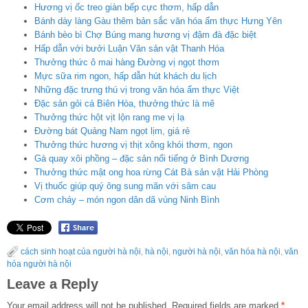
Hương vị ốc treo giàn bếp cực thơm, hấp dẫn
Bánh dày làng Gàu thêm bản sắc văn hóa ẩm thực Hưng Yên
Bánh bèo bì Chợ Búng mang hương vị đậm đà đặc biệt
Hấp dẫn với bưởi Luận Văn sản vật Thanh Hóa
Thưởng thức ô mai hàng Đường vị ngọt thơm
Mực sữa rim ngon, hấp dẫn hút khách du lịch
Những đặc trưng thú vị trong văn hóa ẩm thực Việt
Đặc sản gỏi cá Biên Hòa, thưởng thức là mê
Thưởng thức hột vịt lộn rang me vị lạ
Đường bát Quảng Nam ngọt lịm, giá rẻ
Thưởng thức hương vị thịt xông khói thơm, ngon
Gà quay xôi phồng – đặc sản nổi tiếng ở Bình Dương
Thưởng thức mật ong hoa rừng Cát Bà sản vật Hải Phòng
Vị thuốc giúp quý ông sung mãn với sâm cau
Cơm cháy – món ngon dân dã vùng Ninh Bình
cách sinh hoạt của người hà nội
,
hà nội
,
người hà nội
,
văn hóa hà nội
,
văn
hóa người hà nội
Leave a Reply
Your email address will not be published.
Required fields are marked
*