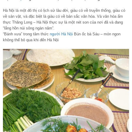
Hà Nội là một đô thị có lịch sử lâu đời, giàu có về truyền thống, giàu có
về sản vật, và đặc biệt là giàu có về bản sắc văn hóa. Và văn hóa ẩm
thực Thăng Long – Hà Nội thực sự là một nét son của nơi đã và đang
“lắng hồn núi sông ngàn năm”.
“Bánh xưa” trong tâm thức
người Hà Nội
Bún ốc bà Sáu – món ngon
không thể bỏ qua khi đến Hà Nội