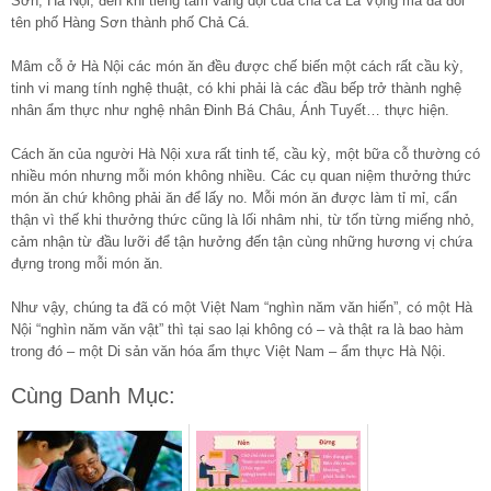
Sơn, Hà Nội, đến khi tiếng tăm vang dội của chả cá Lã Vọng mà đã đổi
tên phố Hàng Sơn thành phố Chả Cá.
Mâm cỗ ở Hà Nội các món ăn đều được chế biến một cách rất cầu kỳ,
tinh vi mang tính nghệ thuật, có khi phải là các đầu bếp trở thành nghệ
nhân ẩm thực như nghệ nhân Đinh Bá Châu, Ánh Tuyết… thực hiện.
Cách ăn của người Hà Nội xưa rất tinh tế, cầu kỳ, một bữa cỗ thường có
nhiều món nhưng mỗi món không nhiều. Các cụ quan niệm thưởng thức
món ăn chứ không phải ăn để lấy no. Mỗi món ăn được làm tỉ mỉ, cẩn
thận vì thế khi thưởng thức cũng là lối nhâm nhi, từ tốn từng miếng nhỏ,
cảm nhận từ đầu lưỡi để tận hưởng đến tận cùng những hương vị chứa
đựng trong mỗi món ăn.
Như vậy, chúng ta đã có một Việt Nam “nghìn năm văn hiến”, có một Hà
Nội “nghìn năm văn vật” thì tại sao lại không có – và thật ra là bao hàm
trong đó – một Di sản văn hóa ẩm thực Việt Nam – ẩm thực Hà Nội.
Cùng Danh Mục: