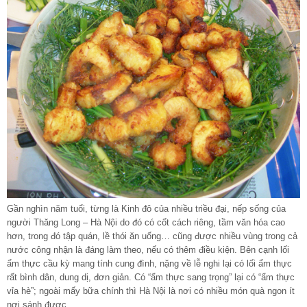
Gần nghìn năm tuổi, từng là Kinh đô của nhiều triều đại, nếp sống của
người Thăng Long – Hà Nội do đó có cốt cách riêng, tầm văn hóa cao
hơn, trong đó tập quán, lề thói ăn uống… cũng được nhiều vùng trong cả
nước công nhận là đáng làm theo, nếu có thêm điều kiện. Bên cạnh lối
ẩm thực cầu kỳ mang tính cung đình, nặng về lễ nghi lại có lối ẩm thực
rất bình dân, dung dị, đơn giản. Có “ẩm thực sang trọng” lại có “ẩm thực
vỉa hè”; ngoài mấy bữa chính thì Hà Nội là nơi có nhiều món quà ngon ít
nơi sánh được.