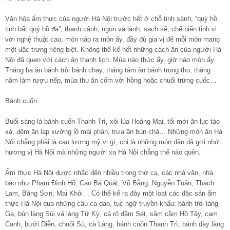
Văn hóa ẩm thực của người Hà Nội trước hết ở chỗ tinh sành, “quý hồ
tinh bất quý hồ đa”, thanh cảnh, ngon và lành, sạch sẽ, chế biến tinh vi
với nghệ thuật cao, món nào ra món ấy, đầy đủ gia vị để mỗi món mang
một đặc trưng riêng biệt. Không thể kể hết những cách ăn của người Hà
Nội đã quen với cách ăn thanh lịch. Mùa nào thức ấy, giờ nào món ấy.
Tháng ba ăn bánh trôi bánh chay, tháng tám ăn bánh trung thu, tháng
năm làm rượu nếp, mùa thu ăn cốm với hồng hoặc chuối trứng cuốc…
Bánh cuốn
Buổi sáng là bánh cuốn Thanh Trì, xôi lúa Hoàng Mai, tối mới ăn lục tào
xá, đêm ăn lạp xường lồ mái phàn, trưa ăn bún chả… Những món ăn Hà
Nội chẳng phải là cao lương mỹ vị gì, chỉ là những món dân dã gợi nhớ
hương vị Hà Nội mà những người xa Hà Nội chẳng thể nào quên.
Ẩm thực Hà Nội được nhắc đến nhiều trong thơ ca, các nhà văn, nhà
báo như Phạm Đình Hổ, Cao Bá Quát, Vũ Bằng, Nguyễn Tuân, Thạch
Lam, Băng Sơn, Mai Khôi… Có thể kể ra đây một loạt các đặc sản ẩm
thực Hà Nội qua những câu ca dao, tục ngữ truyền khẩu: bánh trôi làng
Gạ, bún làng Sùi và làng Tứ Kỳ, cá rô đầm Sét, sâm cầm Hồ Tây, cam
Canh, bưởi Diễn, chuối Sù, cà Láng, bánh cuốn Thanh Trì, bánh dày làng