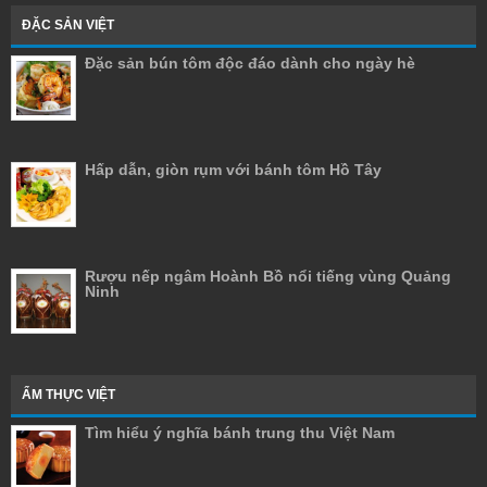
ĐẶC SẢN VIỆT
Đặc sản bún tôm độc đáo dành cho ngày hè
Hấp dẫn, giòn rụm với bánh tôm Hồ Tây
Rượu nếp ngâm Hoành Bồ nổi tiếng vùng Quảng
Ninh
ẨM THỰC VIỆT
Tìm hiểu ý nghĩa bánh trung thu Việt Nam