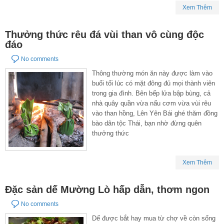
Xem Thêm
Thưởng thức rêu đá vùi than vô cùng độc
đáo
No comments
Thông thường món ăn này được làm vào
buổi tối lúc có mặt đông đủ mọi thành viên
trong gia đình. Bên bếp lửa bập bùng, cả
nhà quây quần vừa nấu cơm vừa vùi rêu
vào than hồng, Lên Yên Bái ghé thăm đồng
bào dân tộc Thái, bạn nhờ đừng quên
thưởng thức
Xem Thêm
Đặc sản dế Mường Lò hấp dẫn, thơm ngon
No comments
Dế được bắt hay mua từ chợ về còn sống