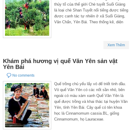
thủy tổ của thế giới Chè tuyết Suối Giàng
là loại chè Shan Tuyết nổi tiếng được tiếng
được canh tác tự nhiên ở xã Suối Giàng,
Văn Chấn, Yên Bái. Theo thống kê, diện
Xem Thêm
Khám phá hương vị quế Văn Yên sản vật
Yên Bái
No comments
Quế trồng chủ yếu lấy vỏ để triết tinh dầu.
Vỏ quế Văn Yên có các nốt sần nhỏ, bên
ngoài có màu xám xanh Quế Văn Yên là
quế được trồng và khai thác tại huyện Văn
Yên, tỉnh Yên Bái. Cây quế có tên khoa
học là Cinnamomum cassia.BL, giống
Cinnamomum, họ Lauraceae.