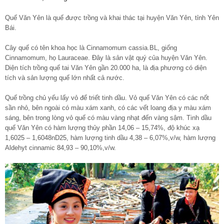
Quế Văn Yên là quế được trồng và khai thác tại huyện Văn Yên, tỉnh Yên
Bái.
Cây quế có tên khoa học là Cinnamomum cassia.BL, giống
Cinnamomum, họ Lauraceae. Đây là sản vật quý của huyện Văn Yên.
Diện tích trồng quế tai Văn Yên gần 20.000 ha, là địa phương có diện
tích và sản lượng quế lớn nhất cả nước.
Quế trồng chủ yếu lấy vỏ để triết tinh dầu. Vỏ quế Văn Yên có các nốt
sần nhỏ, bên ngoài có màu xám xanh, có các vết loang địa y màu xám
sáng, bên trong lòng vỏ quế có màu vàng nhạt đến vàng sậm. Tinh dầu
quế Văn Yên có hàm lượng thủy phần 14,06 – 15,74%, độ khúc xạ
1,6025 – 1,6048nD25, hàm lượng tinh dầu 4,38 – 6,07%,v/w, hàm lượng
Aldehyt cinnamic 84,93 – 90,10%,v/w.