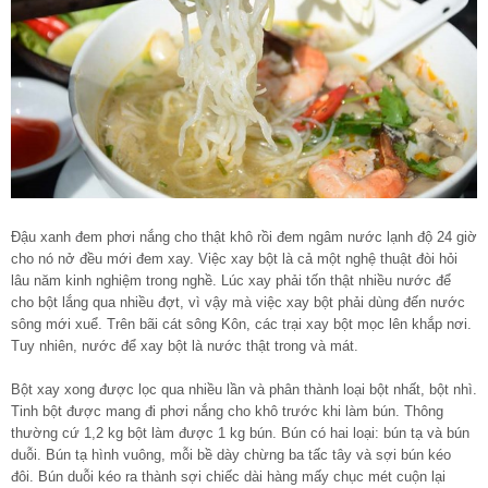
Đậu xanh đem phơi nắng cho thật khô rồi đem ngâm nước lạnh độ 24 giờ
cho nó nở đều mới đem xay. Việc xay bột là cả một nghệ thuật đòi hỏi
lâu năm kinh nghiệm trong nghề. Lúc xay phải tốn thật nhiều nước để
cho bột lắng qua nhiều đợt, vì vậy mà việc xay bột phải dùng đến nước
sông mới xuể. Trên bãi cát sông Kôn, các trại xay bột mọc lên khắp nơi.
Tuy nhiên, nước để xay bột là nước thật trong và mát.
Bột xay xong được lọc qua nhiều lần và phân thành loại bột nhất, bột nhì.
Tinh bột được mang đi phơi nắng cho khô trước khi làm bún. Thông
thường cứ 1,2 kg bột làm được 1 kg bún. Bún có hai loại: bún tạ và bún
duỗi. Bún tạ hình vuông, mỗi bề dày chừng ba tấc tây và sợi bún kéo
đôi. Bún duỗi kéo ra thành sợi chiếc dài hàng mấy chục mét cuộn lại