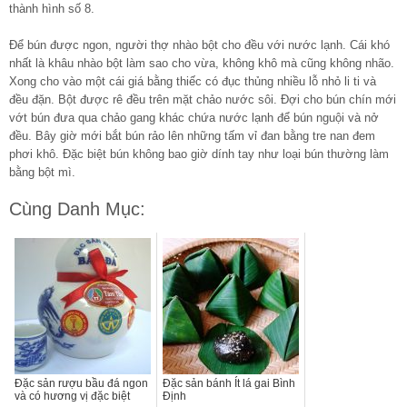
thành hình số 8.
Để bún được ngon, người thợ nhào bột cho đều với nước lạnh. Cái khó
nhất là khâu nhào bột làm sao cho vừa, không khô mà cũng không nhão.
Xong cho vào một cái giá bằng thiếc có đục thủng nhiều lỗ nhỏ li ti và
đều đặn. Bột được rê đều trên mặt chảo nước sôi. Đợi cho bún chín mới
vớt bún đưa qua chảo gang khác chứa nước lạnh để bún nguội và nở
đều. Bây giờ mới bắt bún rảo lên những tấm vỉ đan bằng tre nan đem
phơi khô. Đặc biệt bún không bao giờ dính tay như loại bún thường làm
bằng bột mì.
Cùng Danh Mục:
Đặc sản rượu bầu đá ngon
Đặc sản bánh Ít lá gai Bình
và có hương vị đặc biệt
Định