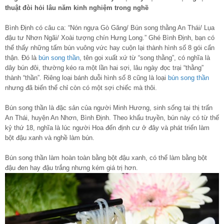
thuật đòi hỏi lâu năm kinh nghiệm trong nghề
Bình Định có câu ca: “Nón ngựa Gò Găng/ Bún song thằng An Thái/ Lụa
đậu tư Nhơn Ngãi/ Xoài tượng chín Hưng Long.” Ghé Bình Định, bạn có
thể thấy những tấm bún vuông vức hay cuộn lại thành hình số 8 gói cẩn
thận. Đó là
bún song thần
, tên gọi xuất xứ từ “song thằng”, có nghĩa là
dây bún đôi, thường kéo ra một lần hai sợi, lâu ngày đọc trại “thằng”
thành “thần”. Riêng loại bánh duỗi hình số 8 cũng là loại
bún song thần
nhưng đã biến thể chỉ còn có một sợi chiếc mà thôi.
Bún song thần là đặc sản của người Minh Hương, sinh sống tại thị trấn
An Thái, huyện An Nhơn, Bình Định. Theo khẩu truyền, bún này có từ thế
kỷ thứ 18, nghĩa là lúc người Hoa đến định cư ở đây và phát triển làm
bột đậu xanh và nghề làm bún.
Bún song thần làm hoàn toàn bằng bột đậu xanh, có thể làm bằng bột
đậu đen hay đậu trắng nhưng kém giá trị hơn.