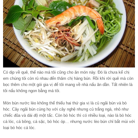
Có dịp về quê, thế nào má tôi cũng cho ăn món này. Đó là chưa kể chị
em chúng tôi còn rủ nhau đến thăm chị hàng bún. Rồi khi rời quê mà còn
bọc thêm cho một gói gia vị để tôi mang về nhà nấu ăn dần. Tất nhiên là
tôi nấu không ngon bằng má tôi.
Món bún nước lèo không thể thiếu hai thứ gia vị là củ ngãi bún và bò
hóc. Cây ngãi bún cùng họ với cây nghệ nhưng củ trắng ngà, nhỏ như
chiếc đũa và dài độ một tấc. Còn bò hóc thì có nhiều loại, nào là bò hóc
cá lóc, cá bông, cá sặc, bò hóc óp… nhưng nước lèo bún chỉ bắt mùi với
loại bò hóc cá lóc.