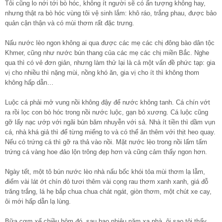
Tôi cũng lo nới tới bò hóc, không ít người sẽ có ấn tượng không hay,
nhưng thật ra bò hóc vùng tôi vệ sinh lắm: khô ráo, trắng phau, được bảo
quản cận thận và có mùi thơm rất đặc trưng.
Nấu nước lèo ngon không ai qua được các mẹ các chị đông bào dân tộc
Khmer, cũng như nước bún thang của các mẹ các chị miền Bắc. Nghe
qua thì có vẻ đơn giản, nhưng làm thử lại là cả một vấn đề phức tạp: gia
vị cho nhiều thì nặng mùi, nồng khó ăn, gia vị cho ít thì không thom
không hấp dẫn…
Luộc cá phải mở vung nồi không đậy để nước không tanh. Cá chín vớt
ra rồi lọc con bò hóc trong nồi nước luộc, gạn bỏ xương. Cá luộc cũng
gỡ lấy nạc ướp với ngãi bún băm nhuyễn với sả. Nhà ít tiền thì dầm vụn
cá, nhà khá giả thì để từng miếng to và có thể ăn thêm với thịt heo quay.
Nếu có trứng cá thì gỡ ra thả vào nồi. Mặt nước lèo trong nồi lấm tấm
trứng cá vàng hoe đảo lộn trông đẹp hơn và cũng cảm thấy ngon hơn.
Ngày tết, một tô bún nước lèo nhà nấu bốc khói tỏa mùi thơm lạ lẫm,
điểm vài lát ớt chín đỏ tươi thêm vài cọng rau thơm xanh xanh, giá đỗ
trăng trắng, lá hẹ bắp chua chua chát ngát, giòn thơm, một chút xe cay,
ôi mới hấp dẫn lạ lùng.
Bữa cơm xế chiều hôm đó, sau bao nhiêu năm xa nhà, ôi sao tôi thấy