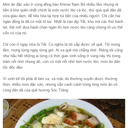
Món ăn đặc sản ở vùng đồng bào Khmer Nam Bộ nhiều lắm nhưng rẻ
tiền à khó quên nhất chính là món nước lèo cá lóc, thứ quà quê dân dã
vừa giàu đạm, dễ tiêu hóa lại hợp túi tiền của nhiều người. Chỉ cần hai
ngàn đồng là đã có một tô bự. Nhất là vào dịp Tết, kho mà các thứ bánh
tét, thịt mỡ dưa hành chán ngán thì bún nước lèo càng chứng tỏ ưu thế
vốn có của nó.
Chỉ còn ít ngày nữa là Tết. Có nghĩa là tôi sắp được về quê. Tôi mong
lắm, mong từng ngày từng giờ. Ai xa quê mà chẳng nhớ. Riêng tôi cũng
như hầu hết những ai từng có thời gian sinh sống ở vùng này thì trong
trăm nỗi nhớ nhung đó, còn có một nỗi nhớ bún nước lèo, món ăn dân
tộc độc đáo.
Vì sinh kế tôi phải đi làm xa, và mặc dù thường xuyên được thưởng
thức nhiều món đặc sản, nhưng vẫn canh cánh trong lòng món ăn vô
cùng dân dã của quê hương Sóc Trăng.